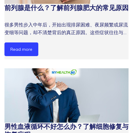
来西亚饮食以高油、高盐、高糖为主，加上外食频繁，营养
腺肥大的原因 开始，掌握更早预防与调理的方向。 长期精
刚开始关注男性精力下降与血液循环问题，还是已经出现明
前列腺是什么？了解前列腺肥大的常见原因
性前列腺增生（BPH）常见的困扰不只是“尿多”，而是排尿
不均衡容易造成湿热内积，阻塞经络。 4. 年龄与荷尔蒙变
神不振、容易累或运动后恢复变慢，往往是身体发出的提
显症状，MyHealth365 的健康顾问团队都能为您提供专业
过程变得越来越不顺：尿流变慢、需要等待才尿得出、排完
化 35 岁以上男性睾酮水平开始下降，气血生化功能减弱，
醒；从 男性疲劳恢复 开始，找到更适合男性的调理重点。
且贴心的建议。 别让精力下降成为长期问题，今天开始管
后仍觉得膀胱没清空，甚至因为夜尿而影响睡眠。 若这些
筋络失于濡养，更容易出现慢性疲劳与疼痛。 日常精神不
很多男性步入中年后，开始出现排尿困难、夜尿频繁或尿流
哪些日常习惯会加剧血液循环问题？ 以下几类生活方式在
理男性健康 男性精力下降与血液循环问题往往同时出现，
情况反复出现，建议及早通过专业评估了解前列腺与泌尿功
振、体力下滑或恢复变慢，往往与循环状态有关；透过 男
变细等问题，却不清楚背后的真正原因。这些症状往往与前
马来西亚男士中相当普遍，却对盆腔血液循环有直接的负面
并持续影响体力、专注力、前列腺保健与整体男性活力。进
能状态，并配合日常前列腺保健，减少症状持续加重对生活
性精力下降与血液循环，进一步了解血流健康如何影响男性
列腺健康密切相关，而前列腺肥大也是马来西亚男性常见的
影响： 1. 久坐不动 长时间坐办公室或驾车，会压迫盆腔血
入 40 岁后，与其等疲劳、恢复慢或身体表现下降变得明
造成的影响。 2. 慢性前列腺炎 慢性前列腺炎不一定只发生
精力与身体表现。 筋络不通与气血不畅可能影响日常精
健康困扰之一。 认识前列腺的功能、前列腺肥大的成因，
管，限制前列腺区域的血液流动。每坐满 60 分钟，起身活
Read more
显，不如及早从循环健康管理开始，主动为长期健康打好基
在年长男性，也可能影响长期久坐、压力大、作息不规律或
力、循环健康与男性活力。立即联系 MyHealth365，了解
以及现有的管理方式，是守护男性长期健康的重要一步。如
动 5 至 10 分钟，能显著改善局部循环。 2. 高盐、高脂饮
础。 MyHealth365 拥有超过 14 年健康设备领域经验，专
缺乏运动的上班族。它常与骨盆区域不适、排尿灼热感、下
适合居家或健康中心使用的筋络调理方案。 MyHealth365
果您或身边的家人正面对类似问题，不妨继续阅读，进一步
食 过量摄入盐分会导致血管收缩、血压升高，直接影响微
注于为马来西亚男性提供专业健康评估、家用健康设备方案
腹或会阴部隐痛，以及排尿后不舒服有关。 与BPH不同，
推荐的男性筋络养生疗程 MyHealth365 与多家专业健康中
探索 MyHealth365 男性健康中心提供的非侵入性健康方
循环质量。油腻食物则容易造成血脂异常，进一步阻碍血液
与灵活租购服务，帮助您更清楚了解身体状态，并选择适合
慢性前列腺炎更多与炎症、循环不佳、肌肉紧绷和生活压力
心合作，提供以下针对筋络不通与气血不畅的疗程方案，结
案。 前列腺是什么？ 前列腺（Prostate Gland）是男性特
的顺畅流动。 3. 饮水不足 马来西亚气候炎热，身体需要更
自己的改善方向。 立即联系 MyHealth365，让专业团队为
有关。若男性经常久坐办公、开长途车、缺乏活动，又长期
合现代健康器械与传统调理理念： 经络疏通疗程 利用专业
有的一种腺体，大小约如核桃，位于膀胱下方、包围尿道上
多水分来维持血液黏稠度。长期摄水不足会使血液变黏，流
您制定专属男性健康管理方案，从改善血液循环、恢复精力
忽略下半身循环与放松，前列腺区域的不适感可能会反复出
的理疗仪器对全身或局部经络进行深层刺激，改善气血流
段。它的主要功能是分泌前列腺液，这种液体是精液的重要
动阻力增大，加剧微循环障碍。 4. 睡眠质量差 深层睡眠期
与提升男性活力开始，重新掌控自己的身体状态。 常见问
现，影响睡眠、情绪和生活品质。 3. 前列腺癌 前列腺癌早
通，缓解慢性酸痛与麻痹感。适合长期办公族与肩颈腰背疼
组成部分，能为精子提供营养并帮助精子存活。 除了生育
间，身体会自我修复并调节血液循环。睡眠不足或质量差，
题解答 (FAQs) 1. 男性精力下降与血液循环有直接关系吗？
期通常没有明显症状，因此不能只靠“有没有排尿不适”来判
痛人群。 气血调理疗程 结合远红外线、EMS 电刺激或热敷
功能，前列腺也参与调控排尿过程。由于其位置紧邻尿道，
会干扰这一过程，使前列腺长期处于低效的营养供给状态。
有关系，40岁后血流效率与恢复力下降更明显，
断风险。NHS 指出，前列腺癌在早期往往没有症状，因为
技术，促进微循环，改善末梢血液供应。适合手脚冰凉、容
一旦前列腺体积增大，便可能压迫尿道，引发一系列排尿问
改善血液循环的方法：从生活到专业方案 针对男士血液循
MyHealth365 会从循环健康、疲劳状态与男性活力表现一
它通常从前列腺外侧开始生长，未必会马上压迫尿道。 根
易疲倦及气血亏虚的男性群体。 个人化健康测试
男性血液循环不好怎么办？了解细胞修复与
题。 什么是前列腺肥大（BPH）？ 前列腺肥大，医学上称
环不好前列腺问题，改善可以从多个层面同步进行： 1. 规
起评估。 2. 前列腺保健和血液循环应该如何同步进行？
据发表在 NIH PubMed Central 的 Malaysia Prostate
MyHealth365 提供专业的身体健康检测服务，评估气血、
为良性前列腺增生（Benign Prostatic Hyperplasia，