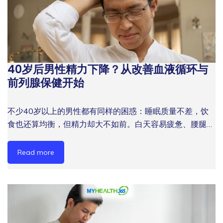
40岁后男性精力下降？从改善血液循环与
前列腺保健开始
不少40岁以上的男性都有同样的困惑：睡眠质量不差，饮
食也还算均衡，但精力却大不如前。白天容易疲惫、腰腿酸
软、专注力下降……这些症状背后，往往与男性精力下降和
血液循环问题直接挂钩。 血液是人体的“运输系统”。当血液
Read more
循环减慢，营养与氧气无法有效输送到全身器官，前列腺也
会因为供血不足而引发一连串连锁反应。对于马来西亚中年
男性来说，了解这两者之间的关联，是找回活力的第一步。
为什么40岁后男性精力会下降？ 根据 Mayo Clinic 与
bpacnz 的资料，男性进入 40 岁后，睾酮水平通常会以每