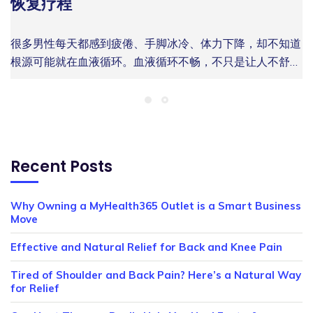
恢复疗程
律有氧运动 步行、游泳和骑单车 是改善盆腔循环效果最佳
MyHealth365 建议40岁以上男性同时关注盆腔血流、排尿
Cancer Study，前列腺癌是马来西亚第三常见癌症，男性一
经络、脏腑功能状态，为后续疗程提供精准依据，避免盲目
BPH），是指前列腺细胞数量增加导致体积扩大。这是男性
的运动形式。建议每周进行至少 150 分钟中等强度运动，
状态与日常恢复力，并通过健康设备和理疗方案进行系统管
生罹患风险约为 1/117。尤其是50岁以上、有家族病史，
调理。 家用健康器械租购方案 针对行程繁忙、无法定期到
随年龄增长最为常见的泌尿系统状况之一，属非癌性病变，
配合专注盆底肌的凯格尔训练，有助于直接加强前列腺周边
很多男性每天都感到疲倦、手脚冰冷、体力下降，却不知道
理。 3. 40岁男性出现精力下降，需要立即就医吗？ 若精力
或长期出现异常排尿变化的男性，更应重视定期健康筛查。
访健康中心的男性，MyHealth365 提供家用理疗仪器的购
但若不加以管理，会显著影响日常生活质量。 据估计，50
血流。 2. 饮食调整 减少红肉、加工食品及高盐饮食，增加
根源可能就在血液循环。血液循环不畅，不只是让人不舒
下降持续、伴随排尿不顺或体力明显变差，建议先做健康评
需要注意的是，前列腺保健疗程不能替代医生诊断、PSA检
买与租用方案，让养生疗程在家即可持续进行。 如何选择
岁以上的男性中，超过半数存在不同程度的前列腺肥大。到
深色蔬菜、番茄（富含番茄红素）及富含 Omega-3 的食物
服，更会影响心脏功能、性健康以及整体复原能力。 血液
估，MyHealth365 可协助判断是否需要进一步医疗检查。
测或医学检查。它更适合作为日常健康管理的一部分，帮助
适合自己的筋络养生疗程？ 并非所有疗程都适合每一个
了70岁，这一比例更接近70%至80%。 据医学资料显示，
摄入。这些调整有助于降低血管炎症反应，改善全身微循
负责将氧气与营养素输送到全身每一个细胞。一旦循环受
4. […]
男性维持良好循环、改善生活习惯，并及早留意身体发出的
Read more
人。选择前需考虑以下因素： 考量因素 建议做法 症状严重
前列腺肥大的发生率会随着年龄增长而上升；男性进入60
环。 3. 专业健康设备辅助 对于希望获得更有针对性效果的
阻，细胞无法有效修复，身体就开始出现各种慢性症状——
变化信号。 从前列腺是什么开始了解前列腺的功能与位
程度 轻度不适可从家用器械开始；慢性疼痛建议先进行健
岁后，约50%至60%可能出现不同程度的前列腺肥大，而
男士，专业健康设备提供了一个有效的补充手段。
从体力透支到性功能减退，都可能与此有关。
置，帮助您更早掌握男性排尿健康的关键。 联系
康测试 时间与便利性 工作繁忙者优先考虑 MyHealth365
70岁以上男性的比例可升至约80%或以上。 若您正面对夜
MyHealth365 男性健康中心 Sri Petaling 和 KL 提供多款针
MyHealth365 男性健康中心Kl 和 Sri Petaling专注于通过科
MyHealth365 预约健康评估，及早了解前列腺健康状况，
的家用租购方案 预算 租用方案灵活，无需一次性大额投入
尿频繁、排尿困难或前列腺健康困扰，欢迎联系
Recent Posts
对改善血液循环的设备，包括低频电磁波治疗仪及远红外热
学化的细胞修复与恢复疗程，帮助马来西亚男性从根本解决
并获得更适合自己的前列腺保健建议。 症状自评：这些信
疗程持续性 养生调理需坚持，建议选择可持续的长期方案
MyHealth365 预约咨询，及早了解适合您的非侵入性健康
疗设备，可在家中使用，安全便捷。 这些设备通过促进局
血液循环问题，而不仅仅是掩盖症状。 男性血液循环不良
号值得重视 以下表格列出了常见的前列腺相关症状及建议
别等身体长期疲劳，才开始疏通筋络 筋络不通、气血不
管理方案。 前列腺肥大的常见原因 前列腺肥大的确切成因
部血管扩张和微循环激活，帮助前列腺区域获得更充足的血
Why Owning a MyHealth365 Outlet is a Smart Business
的常见症状 男性血液循环问题往往被误认为是压力大或睡
行动，供参考： 症状 Symptom 前列腺健康问题 Possible
畅，往往不是单靠休息就能改善的问题。当疲劳、肩颈酸
至今仍在研究中，但目前医学界普遍认可以下几项主要因
Move
氧供应。 无论是购买、租赁还是以旧换新，MyHealth365
眠不足造成的，实际上，以下症状可能都是循环系统发出的
Prostate Issue 建议行动 Recommended Action 排尿困难
痛、手脚冰冷或精神不集中反复出现时，身体可能已经在提
素： 1. 年龄增长 年龄是前列腺肥大最直接的风险因素。男
均男性活力提供灵活方案，适合不同预算的家庭。 4. 定期
警报信号： 长期疲劳，即使休息充足也难以恢复 手脚冰
或尿流细弱 良性前列腺增生 (BPH) 咨询健康专家，评估保
Effective and Natural Relief for Back and Knee Pain
醒您：是时候认真调理循环与整体机能了。 对马来西亚男
性在40岁后，前列腺细胞的生长速度开始加快，这一过程
健康检测 循环问题往往没有明显的早期症状。通过
冷，尤其在夜间或气温变化时更明显 性欲减退或勃起功能
健方案 夜间频繁起夜 (≥2次) BPH 或慢性前列腺炎 记录排
性而言，及早了解自身亚健康状态，并配合专业的筋络养生
随着年龄持续进展。大多数症状出现在50岁以后。 2. 荷尔
Tired of Shoulder and Back Pain? Here’s a Natural Way
MyHealth365 提供的个性化健康检测服务，您可以及早发
男性长期疲劳怎么办？循环健康与恢复疗程
出现问题 集中力下降、记忆力变差 伤口愈合缓慢，或皮肤
尿频率，尽早寻求评估 小腹、腹股沟或腰背隐痛 慢性前列
疗程，才能更有效地维持长期精力、身体恢复力与男性活
for Relief
蒙变化 雄性荷尔蒙（尤其是睾酮及其衍生物双氢睾酮
现循环障碍迹象，在问题严重化之前采取干预措施。 排尿
开始暗沉无光 肌肉酸痛，运动后恢复时间比以往更长 如果
的关系
腺炎 避免久坐，进行专业评估 性功能减退或勃起问题 前列
力。无论您选择到健康中心接受系统疗程，或使用 […]
DHT）的变化与前列腺细胞的增殖密切相关。随着年龄增
困扰、长期疲劳或男性活力下降都可能是身体发出的信号。