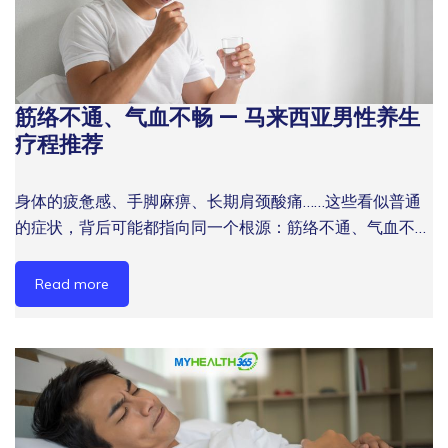
年约 1% 的速度下降；同时，MedlinePlus 指出，随着年龄
增长，血管壁会变厚、弹性下降，血流效率也可能受到影
响。这些变化可能影响氧气与营养输送，并反映在体力、恢
复力与整体精力水平上。 值得注意的是，许多男性将这种
筋络不通、气血不畅 — 马来西亚男性养生
状态归结为”年纪大了正常”，因而放任不管。事实上，及早
介入、主动管理，是维持中年活力的关键。 以下是40岁后
疗程推荐
男性精力下降与血液循环问题常见的重叠症状： 持续性疲
劳，休息后仍无法恢复 腰腿酸软无力，运动耐力下降 夜间
身体的疲惫感、手脚麻痹、长期肩颈酸痛……这些看似普通
睡眠质量差，白天精神萎靡 注意力难以集中，记忆力减退
的症状，背后可能都指向同一个根源：筋络不通、气血不
性功能方面出现问题 精力下降、恢复变慢或男性活力不
畅。对许多马来西亚男性而言，繁忙的工作节奏与高压生活
足，不应只是靠休息硬撑。立即联系 MyHealth365，让专
让这类问题悄悄累积，直到影响日常表现才开始重视。
Read more
业团队为您评估循环健康与身体状态，规划适合的男性健康
MyHealth365 男性健康中心深耕大马健康养生领域超过 14
管理方案。 血液循环与前列腺保健的关联 前列腺位于膀胱
年，专注于帮助健康中心以专业仪器及个人化方案，解决现
下方，是男性特有的腺体器官，直接受到盆腔血液循环质量
代人常见的慢性亚健康问题。本文将带你了解筋络不通的成
的影响。当血液循环不畅，前列腺区域的供氧减少，炎症风
因、男性常见症状，以及 MyHealth365 推荐的养生疗程选
险上升，同时影响激素代谢与神经功能。 在马来西亚，40
项。 什么是筋络不通？中医角度的解释 在中医理论中，经
至60岁男性的前列腺问题发生率逐年攀升，其中久坐生活
络是气血运行的通道，贯穿全身。一旦经络受阻，气血无法