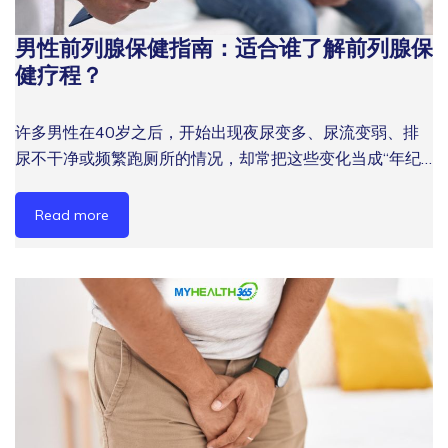
专业健康评估，而非单靠休息等待自愈。 筋络不通、气血
织无法获得足够的氧气和营养素。积累的代谢废物无法及时
理的用户，MyHealth365 提供多种经专业认证的健康设
不畅可能进一步影响前列腺健康与男性活力，建议从 男士
男性前列腺保健指南：适合谁了解前列腺保
排出，久而久之会形成慢性炎症环境，为前列腺炎、前列腺
备，包括促进血液循环的理疗仪器与辅助前列腺护理的设
血液循环不好前列腺 和 如何恢复性能力 了解更多循环调理
肥大等问题创造条件。 研究表明，盆腔血液循环状况与慢
健疗程？
备。这些设备支持买断、租用与转售，让不同需求的用户都
与男性健康改善方向。 筋络不通 vs 正常气血状态：症状对
性前列腺炎的发病率存在明显关联。对于在马来西亚生活节
能找到合适的方案。 MyHealth365 在健康设备领域拥有超
照 身体层面 气血通畅（健康） 筋络不通（亚健康） 精力
奏快、久坐工作常见的男士而言，这一风险尤为值得关注。
过14年的研发与服务经验，专注于帮助保健中心为客户提
许多男性在40岁之后，开始出现夜尿变多、尿流变弱、排
精神充沛，工作效率高 容易疲倦，注意力涣散 肢体感觉 四
想改善疲劳、手脚冰冷、恢复慢或男性活力下降的问题，可
供专业的慢性病管理与康复支持。 长期疲劳、恢复力下降
尿不干净或频繁跑厕所的情况，却常把这些变化当成“年纪
肢温暖、灵活 手脚麻痹、冰凉或酸重 睡眠 入睡快，睡眠深
进一步了解 男性血液循环，并认识 前列腺保健 如何共同影
与男性活力不足，往往和身体循环状态有关；透过 男性循
到了”而默默忍受。事实上，这些看似日常的小困扰，可能
难入睡，易醒，多梦 消化 食欲正常，消化顺畅 腹胀、消化
响日常体力、排尿健康与男性身体表现。 立即联系
环健康，进一步了解如何从血流、修复力与日常习惯开始调
正是前列腺健康发出的早期信号。 良性前列腺增生
慢、食欲下降 肌肉骨骼 肩颈腰背无明显不适 长期酸痛，活
Read more
MyHealth365，获取专业健康评估与居家设备建议，从循
理。 血液循环、前列腺保健与男性活力息息相关。立即联
（BPH）是中老年男性常见的前列腺问题。根据 NCBI
动受限 情绪 心情稳定，压力复原快 情绪波动大，压力容易
环管理开始改善男性健康。 男士血液循环不好前列腺：常
系 MyHealth365，了解家用健康设备与个性化评估方案，
StatPearls 资料，50岁以上男性中约有50%可见BPH相关
积累 马来西亚男性筋络不通的常见成因 了解成因，才能针
见症状对照 以下对照表可帮助您判断自身症状是否与血液
从日常管理开始改善身体表现。 MyHealth365 如何支持您
证据；Urology Care Foundation 也指出，51至60岁男性中
对性地选择合适的养生疗程。以下是大马男性最常见的诱
循环障碍相关： 常见症状 与血液循环的关联 建议行动 排尿
的健康管理 作为马来西亚本地专业的健康设备提供商与男
约一半会出现BPH。虽然前列腺肥大不等于癌症，但它可能
因： 1. 长期久坐与缺乏运动 办公室工作、长时间驾车或低
困难或尿频 前列腺充血，尿道受压 寻求专业评估 腰背及骨
性健康中心，MyHealth365 深知中年男性在循环健康、体
持续影响睡眠、工作专注力、出行安排与日常生活品质。
头看手机，导致颈椎、腰椎长期受压，筋络气血难以正常流
盆酸痛 盆腔循环受阻，肌肉缺氧 改善循环，物理治疗 性功
力恢复与男性活力管理上面临的挑战。公司的服务模式围绕
因此，前列腺保健不只是等到症状严重才处理，而是及早了
通。 2. 高压工作与睡眠不足 压力刺激交感神经持续亢奋，
能减退 阴部血流不足 生活方式干预 长期疲劳 全身微循环障
三个核心展开： 个性化健康评估：了解您的具体健康状况
解身体变化、改善循环与生活习惯，并在需要时通过专业前
血管收缩、肌肉紧张，直接阻碍气血运行。长期睡眠不足进
碍 运动 + 营养补充 如果您想更清楚了解年龄、荷尔蒙变
与需求 专业设备支持：提供适合家用的循环与理疗设备 灵
列腺保健疗程，帮助男性更主动地管理排尿不适与前列腺健
一步削弱身体自我修复能力。 3. 饮食不规律与外食文化 马
化、生活习惯与循环健康如何影响前列腺状态，可从 前列
活购买方案：买断、租用与转售，降低经济门槛 无论您是
康。 常见的前列腺健康问题 1. 良性前列腺增生（BPH） 良