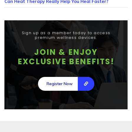
你有超过三项以上的症状，建议尽早了解血液循环的实际状
Can Heat Therapy Really Help You Heal Faster?
腺健康欠佳 结合生活方式调整与保健疗程 排尿后残余感明
长，体内睾酮水平虽然下降，但 DHT 在前列腺内的积累却
立即联系 MyHealth365，了解适合您的前列腺保健与循环
况，而不是等到症状加剧才行动。 想改善长期疲劳、恢复
显 BPH 或膀胱颈阻塞 尽快咨询，避免延误 注：以上信息仅
很多马来西亚男性以为疲劳只是工作压力大、睡眠不足或年
可能刺激细胞过度生长。 雌激素水平的相对上升（男性体
修复方案。 什么时候需要寻求专业协助？ 改善生活方式是
慢与男性活力下降的问题，可从了解 男性循环健康 开始，
供参考，不构成医疗诊断。如您持续出现上述症状，建议咨
龄增长的正常反应。但当一觉醒来依然精神不振，喝了咖啡
内也含有少量雌激素），也被认为会影响前列腺细胞的活
基础，但以下情况建议您尽快联系专业健康顾问： 排尿症
掌握更适合自己的身体调理方向。 别让血液循环问题继续
询专业健康顾问。 哪类男性最需要关注前列腺保健疗程？
也提不起劲，这种疲惫感可能已经超出了休息能解决的范
性，进一步促进肥大。 3. 遗传与家族史 若父亲或兄弟曾患
状持续超过两周，或出现尿血 盆腔、会阴或下背部出现持
拖慢身体状态。立即联系 MyHealth365，了解细胞修复疗
Sign up as a member today to access
并非所有男性都处于同等的前列腺健康风险中。以下几类人
围。 长期疲劳的根源，往往藏在一个容易被忽视的地方：
前列腺肥大，则个人的患病风险相对较高。遗传因素在前列
Read more
premium wellness devices.
续性疼痛 勃起功能明显下降，且自行调整生活方式后无改
程与居家健康设备方案，踏出恢复活力的第一步。 男性血
群，更应主动了解和考虑专业的前列腺保健疗程： 1. 40岁
血液循环。 当循环系统无法有效将氧气与营养素输送至全
腺相关疾病中扮演着不可忽视的角色。 4. 生活方式与代谢
善 体检发现 PSA（前列腺特异性抗原）数值异常 早期介入
液循环不好的主要原因 血液循环问题通常不是单一原因造
以上男性 前列腺问题的发生率在40岁后显著上升。即使目
JOIN & ENJOY
身细胞，身体便进入一种慢性低效状态。肌肉恢复慢、脑力
因素 肥胖、缺乏运动、长期高脂饮食及代谢综合征（包括
的效果远优于拖延处理。MyHealth365 的专业团队拥有超
成的。以下是马来西亚男性最常见的几个根本因素： 1. 久
前没有明显症状，定期评估和保健管理也是维护长期健康的
下降、睡眠质量差，这些看似独立的问题，背后往往共享同
高血压、高血糖、高血脂）均与前列腺肥大风险的上升有
EXCLUSIVE BENEFITS!
过 […]
坐的生活方式 长时间坐在办公室或车内，下肢血液流动减
明智选择。 2. 有家族病史者 父亲或兄弟曾患前列腺相关疾
一个成因。MyHealth365 男性健康中心 专注于从循环健康
关。马来西亚男性由于饮食结构偏重油腻、高糖食物，值得
缓，形成所谓的「静脉瘀滞」。这是现代男性最普遍、也最
病的男性，遗传风险相对较高。这类人群应比一般人更早关
切入，帮助男性找回真正的体力与活力。 循环健康与男性
特别关注这方面的健康管理。 5. 慢性炎症 部分研究显示，
容易被忽视的循环问题成因。 2. 慢性压力与睡眠不足 压力
注前列腺保健，并定期进行健康评估。 3. 长期久坐的上班
疲劳恢复的关系 男性循环健康并不仅指心脏功能，而是涵
前列腺的长期慢性炎症可能加速细胞增生，是前列腺肥大的
Register Now
荷尔蒙皮质醇会收缩血管，长期处于高压状态会导致血管弹
族 办公室工作、长途驾驶或需要长时间坐立的职业，都会
盖整个血液、淋巴及微循环系统的综合状态。一个健康的循
潜在诱因之一。 进一步了解前列腺保健方法，掌握更适合
性下降，血流效率降低。加上睡眠质量差，身体失去自我修
增加前列腺的受压时间。长期如此，容易诱发或加剧前列腺
环系统能够： 每分钟将氧气和葡萄糖精准输送至数以亿计
中年男性的健康管理方向。 前列腺肥大的常见症状 症状轻
复的关键时段。 3. 慢性疾病的影响 糖尿病、高血压和高胆
炎症。合理的保健疗程和生活习惯调整，对这类人群尤为重
的细胞 高效清除肌肉代谢产生的乳酸及其他废物 维持体温
重因人而异，但以下情况值得警惕： 排尿困难或需用力才
固醇是马来西亚男性三大慢性病，同时也是损害微循环的主
要。 4. 已出现轻度排尿症状者 排尿犹豫、夜间起夜次数增
如何恢复男性活力？从血液循环与身体恢复
调节，支持免疫系统正常运作 在睡眠期间完成深度组织修
能排尿 尿流变细或间歇性中断 夜间需多次起床排尿（夜尿
要元凶。这些疾病会直接损伤血管内壁，降低血流通畅度。
加、尿流减弱等轻度症状，是前列腺发出的早期信号。此阶
复 当这一系统效率下降，男性最先感受到的便是持续性疲
开始
症） 排尿后仍有尿意，感觉膀胱未排空 排尿开始延迟，难
4. 吸烟与饮食习惯 吸烟会收缩血管并加速动脉粥样硬化；
段介入保健疗程，效果通常优于症状加重后才行动。 5. 注
惫、专注力减退和肌肉酸痛。这也解释了为什么单纯补充维
以立即启动 尿液滴沥，排尿末端不顺畅 若出现以上症状，
而高油高糖的饮食则会导致血液黏稠度增加，进一步阻碍循