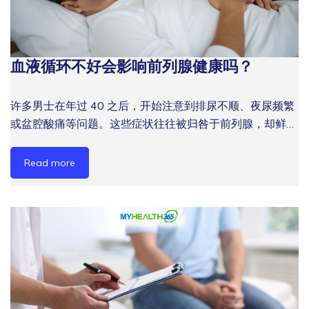
方式与高热量饮食是两大诱因。改善盆腔血液循环，对于前
顺畅流通，脏腑、肌肉与关节便得不到充足滋养，进而出现
列腺保健和血液循环的整体协同管理至关重要。 症状 / 问题
一系列不适症状。这种状态在中医称为「筋络不通」，在现
血液循环不畅的影响 前列腺健康的影响 精力下降 氧气与营
代语境下对应的就是血液循环不畅、肌肉紧绷、神经传导受
养输送减少 压迫神经，引起疲劳 夜尿频繁 盆腔血流受限 前
血液循环不好会影响前列腺健康吗？
阻等问题。 筋络不通并非单一疾病，而是身体整体失衡的
列腺增大压迫膀胱 腰腿酸软 下肢循环不足 炎症影响周围肌
信号。对男性而言，若长期忽视，可能逐步演变为慢性疼
肉 注意力涣散 脑部供血不足 慢性炎症影响整体健康 数据仅
痛、免疫力下降甚至影响性功能与睡眠质量。 立即联系
许多男士在年过 40 之后，开始注意到排尿不顺、夜尿频繁
供参考，具体情况因人而异。建议咨询专业健康顾问。 前
MyHealth365，让专业团队为您评估身体状态，并推荐适
或盆腔酸痛等问题。这些症状往往被归咎于前列腺，却鲜少
列腺健康与血流状态息息相关，建议从 前列腺保健 和 男性
合的筋络养生疗程方案。 气血不畅的症状：男性常见表现
有人想到，血液循环差可能才是背后的根本原因之一。 前
血液循环 了解更多，掌握改善排尿健康、身体机能与男性
以下症状在马来西亚男性群体中尤为普遍，许多人误以为只
列腺的正常运作，离不开充足的血液供应。一旦男士血液循
活力的关键方向。 改善男性精力的实用方法 针对男性精力
Read more
是「工作太累」，实际上背后反映的是气血循环问题： 手
环不好，前列腺及周边组织就会长期处于缺氧、代谢废物积
下降与血液循环问题，改善方案需要兼顾日常生活习惯与专
脚麻痹或冰凉：末梢血液循环不足，尤其在久坐办公后更明
聚的状态，最终引发炎症或功能退化。 本文梳理了血液循
业健康干预两个层面。 1. 增加有氧运动 步行、游泳或骑自
显 肩颈腰背持续酸痛：筋络长期受压未疏通，肌肉慢性紧
环与前列腺健康的内在关联，并提供可立即执行的改善方
行车等有氧运动可以有效促进全身血液循环，尤其改善下肢
绷 容易疲倦、精神不集中：气血供养不足，大脑及肌肉能
法，适合在马来西亚生活的男士参考。 前列腺为何需要良
与盆腔区域的血流。建议每周至少进行三到四次、每次30
量下降 睡眠质量差、入睡困难：内循环失调影响自律神经
好的血液循环？ 前列腺是男性生殖系统中的一个腺体，位
分钟的中等强度运动。 2. 调整饮食结构 减少高糖高脂食物
与睡眠周期 消化不良、腹胀：中焦气滞，脾胃运化功能减
于膀胱下方，负责分泌前列腺液以支持精子功能。这个腺体
的摄入，增加富含锌、硒与抗氧化物质的食物，如南瓜子、
弱 性功能与体力下降：肾气不足、气血亏虚在男性中较为
虽然体积不大，却需要持续稳定的血液供应来维持其正常的
番茄与坚果类。这些营养素对前列腺细胞健康有直接支持作
普遍 如果你长期出现以上三项或以上症状，建议尽早进行
细胞代谢、激素响应及免疫防御。 当血流受阻，前列腺组
用。 3. 使用专业健康设备 对于希望在家中进行主动健康管