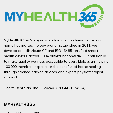
重整体男性健康管理者 越来越多的马来西亚男性开始重视
生素或增加睡眠时间，往往难以从根本解决问题。 以下是
建议尽早寻求专业健康咨询，避免拖延影响生活质量及肾脏
很多男性在 40 岁之后开始注意到，体力大不如前，夫妻生
环。 如果您正面对排尿不顺、下腹不适或男性活力下降，
主动健康管理，而非等待症状出现。对于这类人群，前列腺
常见的男性疲劳症状与循环健康之间的关联，以及修复疗程
功能。 正面临排尿困难或夜尿频繁的困扰？联系
活的质量也悄悄下滑。这不是单纯的老化，而是身体在向你
可进一步了解 男士血液循环不好前列腺，掌握血流状态与
保健疗程是其整体健康计划的重要组成部分。 咨询
的针对性作用： 症状类型 可能原因 循环疗程的作用 长期疲
MyHealth365，了解生物共振疗法如何从整体层面支援您
发出信号：血液循环变慢了，细胞修复能力减退了。 男人
前列腺健康之间的关系。 立即联系 MyHealth365，让专业
MyHealth365，让专业团队通过个性化健康测试，协助您
惫感 血液循环不良，细胞供氧不足 改善末梢循环，提升组
的健康管理。 生物共振疗法如何支援前列腺健康？
如何提高性能力？答案不只是依赖补品或药物。真正持久的
团队为您安排健康咨询，并提供适合的循环修复方案。 为
Read more
了解身体状态，并制定更有方向的前列腺保健计划。 前列
织含氧量 晨起无力 睡眠质量差，恢复效率低 促进淋巴排
MyHealth365 专注于为客户提供非侵入性的整体健康方
改善，需要从源头入手，也就是整体身体机能的恢复。本篇
什么一般保健方法不够？ 市场上有很多「改善血液循环」
腺保健疗程：有哪些选择？ 专业的前列腺保健疗程涵盖多
毒，提高睡眠深度 专注力下降 脑部血流不稳定 稳定颈部及
案。拥有超过14年的健康设备研发与健康管理经验，我们
将带你了解背后的成因，以及目前可以采取的实际行动。
的产品，从保健品到运动器材都有。然而，这些方法大多只
个层面，从日常监测到设备辅助，不同需求对应不同方案。
MyHealth365 is Malaysia's leading men wellness center and
头部循环 四肢冰冷酸痛 末梢血液循环受阻 热磁与低周波疗
相信真正的男性健康管理，应从身体循环、能量平衡与日常
性能力不足的真正原因 性功能障碍在马来西亚男性中相当
能在短期内缓解不适，无法针对细胞层面的根本问题。 血
home healing technology brand. Established in 2011, we
家用保健设备 针对有前列腺保健需求的用户，市场上有多
程改善末梢血流 想更系统地了解血液循环、身体机能与男
恢复力等根本层面入手，而不只是缓解表面症状。 生物共
普遍，但许多人不了解其背后的生理成因。性能力下降通常
develop and distribute CE and ISO:13485-certified smart
液循环不良的核心在于微血管功能受损以及细胞的自我修复
种经认证的家用健康设备，可在专业指导下辅助日常保健管
性活力之间的关系，可从 如何恢复性能力 开始，掌握更适
振疗法（Bioresonance Therapy）是一种利用身体生物电
health devices across 300+ outlets nationwide. Our mission is
与以下因素密切相关： 血液循环不畅：阴茎勃起依赖充足
能力下降。单靠喝更多水或吃维生素，对这个层面的影响极
理。MyHealth365 男性健康中心Kl 和 Sri Petaling 专注于
合自己的改善方向。 如果您正面对长期疲劳或活力下降，
to make quality wellness accessible to every Malaysian, helping
磁频率进行检测与调节的非侵入性技术。其原理是通过检测
的血液供应。当心血管功能减退，血流受阻，勃起质量自然
为有限。 真正有效的介入需要针对细胞修复机制，重建身
研发和推广此类设备，拥有超过14年的行业经验，并为用
100,000 members experience the benefits of home healing
男性血液循环 是认识身体恢复能力与男性健康管理的重要
身体各组织的能量频率，识别潜在失衡区域，并发送相应频
下降。 慢性疾病影响：高血压、糖尿病与高胆固醇是损害
体自然的循环节律。 MyHealth365 的细胞修复与恢复疗程
through science-backed devices and expert physiotherapist
户提供灵活的购买、租用及转售方案，让优质健康管理触手
起点。 修复疗程如何帮助男性疲劳恢复 MyHealth365 提
率信号加以调节，从而支援身体的自然修复能力。 对于前
血管功能的主要因素，也是性功能障碍的常见前兆。 荷尔
support.
比较项目 普通保健方式 MyHealth365 细胞修复疗程 针对
可及。 个性化健康评估 在开始任何前列腺保健疗程之前，
供的修复疗程，核心目标是通过改善血液循环来恢复身体的
列腺健康与男性活力管理而言，生物共振疗法可作为综合健
蒙失调：睾酮水平随年龄递减，影响性欲与勃起功能。 生
根本原因 否，只缓解症状 是，直接改善微循环 居家使用 部
先了解自身健康状况非常重要。个性化健康测试可帮助评估
自然修复能力，进一步支持男性活力与整体机能提升。这不
Health Rent Sdn Bhd — 202401028644 (1674924)
康计划的一部分，配合健康检测、生活方式调整及个性化健
What Is Bio Resonance Therapy? A
活压力与睡眠不足：长期压力会升高皮质醇，抑制睾酮分
分可以 是，设备可租借 个人化方案 否 是，搭配健康检测
当前前列腺健康、血液循环与男性活力水平，并为制定更针
是短暂的舒缓，而是系统性的功能改善。 物理疗愈设备的
康方案，帮助客户更全面地掌握自身健康状况，并从日常精
泌，直接影响性表现。 久坐与缺乏运动：缺乏体能活动导
Guide for Men Exploring Preventive
长期效果 需长期依赖 促进自我修复能力 专业支援 通常无
对性的保健计划提供依据。 MyHealth365 提供相关评估服
循环促进作用 热磁疗法、低周波电疗及远红外线设备，均
力、循环状态到长期健康基础进行持续改善。
致盆底肌群弱化，血液循环变差。 想改善长期疲劳、体力
Wellness
MYHEALTH365
有，专业顾问指导 MyHealth365 拥有超过 14 年的健康设
务，协助男性更清楚掌握身体变化，做出更有根据的健康管
被广泛应用于促进血液微循环。这类设备通过非侵入性方式
MyHealth365 同时提供灵活的健康设备购买、租用及二手
下降与精神不集中，可从了解 男性疲劳恢复 开始，掌握更
备研发经验，专注于为马来西亚男性提供可在家中使用的科
理决策。 生活方式配合 保健疗程的效果需要配合健康的生